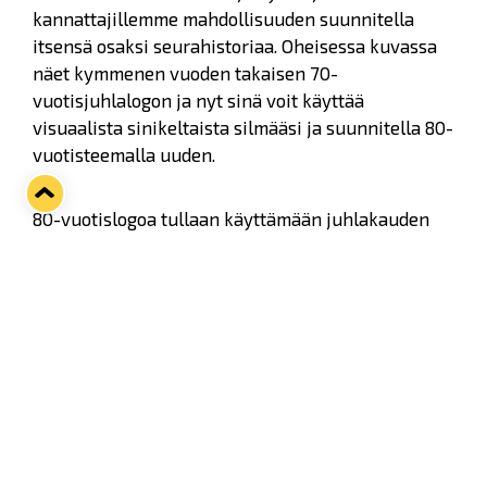
kannattajillemme mahdollisuuden suunnitella
itsensä osaksi seurahistoriaa. Oheisessa kuvassa
näet kymmenen vuoden takaisen 70-
vuotisjuhlalogon ja nyt sinä voit käyttää
visuaalista sinikeltaista silmääsi ja suunnitella 80-
vuotisteemalla uuden.
80-vuotislogoa tullaan käyttämään juhlakauden
markkinoinnissa erinäisin tavoin. Näin ollen
osallistumalla kilpailuun luovutat suunnittelemasi
logon Rauman Lukon rajattomaan käyttöön
veloituksetta.
Voittanut logo ja sen suunnittelija julkaistaan
nettisivuillamme sekä sosiaalisen median
kanavissamme viimeistään alkukesästä.
Suunnittelija saa avec-kutsun syyskaudella 2016