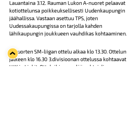
Lauantaina 3.12. Rauman Lukon A-nuoret pelaavat
kotiottelunsa poikkeuksellisesti Uudenkaupungin
jäähallissa. Vastaan asettuu TPS, joten
Uudessakaupungissa on tarjolla kahden
lähikaupungin joukkueen vauhdikas kohtaaminen.
A-nuorten SM-liigan ottelu alkaa klo 13.30. Ottelun
jälkeen klo 16.30 3.divisioonan ottelussa kohtaavat
UJK ja Liekit. Otteluihin myydään yhteislippua
hintaan 8 euroa ja lippuja voi ostaa Jää-Kotkien
junioreilta, Uudenkaupungin Team Sportiasta ja
Laitilan Jumpsportista.
Twitter
Facebook
LinkedIn
WhatsApp