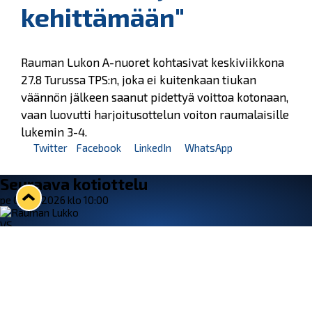
kehittämään"
Rauman Lukon A-nuoret kohtasivat keskiviikkona
27.8 Turussa TPS:n, joka ei kuitenkaan tiukan
väännön jälkeen saanut pidettyä voittoa kotonaan,
vaan luovutti harjoitusottelun voiton raumalaisille
lukemin 3-4.
Twitter
Facebook
LinkedIn
WhatsApp
Seuraava kotiottelu
pe 07.08.2026 klo 10:00
VS
Lukko — Ässät
Osta liput
Tuoreimmat uutiset
33. Pitsiturnaus päätökseen – HPK nappasi Knypyl-pystin