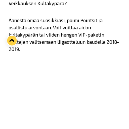
Veikkauksen Kultakypärä?
Äänestä omaa suosikkiasi, poimi Pointsit ja
osallistu arvontaan. Voit voittaa aidon
kultakypärän tai viiden hengen VIP-paketin
voittajan valitsemaan liigaotteluun kaudella 2018-
2019.
Äänestä Veikkauksen sivuilla
täällä
.
Twitter
Facebook
LinkedIn
WhatsApp
Seuraava kotiottelu
ti 01.09.2026 klo 18:30