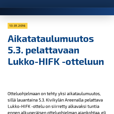
13.01.2016
Aikatataulumuutos
5.3. pelattavaan
Lukko-HIFK -otteluun
Otteluohjelmaan on tehty yksi aikataulumuutos,
sillä lauantaina 5.3. Kivikylän Areenalla pelattava
Lukko-HIFK -ottelu on siirretty alkavaksi tuntia
ennen alkuperäisen otteluohjelman ajankohtaa, eli