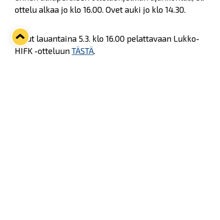
ottelu alkaa jo klo 16.00. Ovet auki jo klo 14.30.
Liput lauantaina 5.3. klo 16.00 pelattavaan Lukko-
HIFK -otteluun
TÄSTÄ
.
Twitter
Facebook
LinkedIn
WhatsApp
Seuraava kotiottelu
ti 01.09.2026 klo 18:30
VS
Lukko — Ilves
Osta liput
Tuoreimmat uutiset