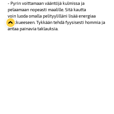
- Pyrin voittamaan vääntöjä kulmissa ja
pelaamaan nopeasti maalille. Sitä kautta
voin luoda omalla pelityylilläni lisää energiaa
joukkueeseen. Tykkään tehdä fyysisesti hommia ja
antaa painavia taklauksia.
Andrew Gordon löysi paikkansa Aaro Vidgrenin ja
Jere Fribergin välistä. Hän pelaa Lukossa
numerolla 10.
32-vuotias Gordon on pelannut Linköping HC:n
paidassa viimeiset kolme kautta ja hän teki
toukokuussa seuran kanssa kolmen vuoden
jatkosopimuksen. Hyökkääjä palaa Ruotsiin Lukko-