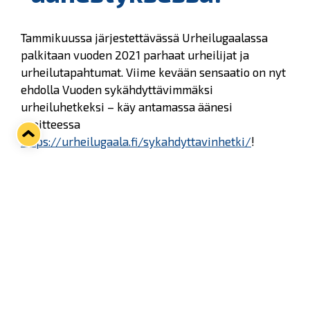
Tammikuussa järjestettävässä Urheilugaalassa
palkitaan vuoden 2021 parhaat urheilijat ja
urheilutapahtumat. Viime kevään sensaatio on nyt
ehdolla Vuoden sykähdyttävimmäksi
urheiluhetkeksi – käy antamassa äänesi
osoitteessa
https://urheilugaala.fi/sykahdyttavinhetki/
!
Teho-osastolta Lukon mestaruusjuhliin
Rauman Lukon 58 vuoden odotus päättyy
jääkiekon Suomen mestaruuteen, ja
koronavirustartunnan takia kuukauden teho-
osastolla ollut päävalmentaja Pekka Virta
pääsee jäälle juhlimaan 11.5.
Twitter
Facebook
LinkedIn
WhatsApp