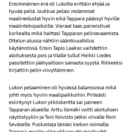
Ensimmäinen erä oli Lukolta erittäin ehjää ja
hyvää peliä. Joukkue pelasi molemmat
maalinedustat hyvin eikä Tappara päässyt hyville
maalintekopaikoille. Vieraat taas paineistivat
korkealta mikä haittasi Tapparan pelinavaamista.
Ottelun alussa nähtiin sääntöuudistus
käytännössä. Ensin Tapio Laakso vaihdettiin
aloituksesta pois ja tilalle tullut Heikki Liedes
passitettiin jäähyaitioon samasta syystä. Rikkeeksi
kirjattiin pelin viivyttäminen.
Lukon pelaaminen oli hyvässä balanssissa mikä
johti myös hyviin maalipaikkoihin. Pirteästi
esiintynyt Lukon ykköskenttä sai paineen
Tapparan alueelle. Arttu Ilomäki voitti aloituksen
näytöstyyliin ja Toni Koivisto jatkoi viivalle Roni
Seväselle. Puolustaja lämäsi kiekon voimalla
Tappara-maalin ylänurkkaan ohi maalivahti