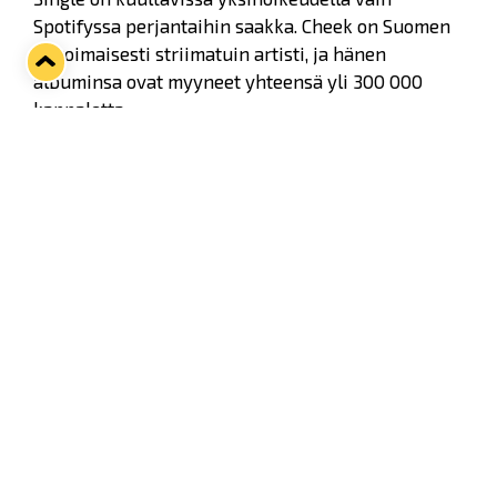
Spotifyssa perjantaihin saakka. Cheek on Suomen
ylivoimaisesti striimatuin artisti, ja hänen
albuminsa ovat myyneet yhteensä yli 300 000
kappaletta.
Kuuntele Sä huudat -single!
Tulevan albumin lisäksi Cheek keskittää syksyn
aikana energiansa vuoden 2016 alusta
starttaavalle kaikkien aikojen jäähallikiertueelle.
Massiivinen kiertue nähdään tammi-helmikuun
aikana 14 kaupungissa, ja se käsittää kaiken
kaikkiaan 15 jäähallikeikkaa.
"Olemme aloittaneet jo suunnitelmat
jäähallikiertuetta varten. Syksyllä ei olla