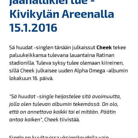
Kivikylän Areenalla
15.1.2016
Sä huudat -singlen tänään julkaissut
Cheek
tekee
paluukeikkansa tulevana lauantaina Ratinan
stadionilla. Tuleva syksy tulee olemaan kiireinen,
sillä Cheek julkaisee uuden Alpha Omega -albumin
lokakuun 16. päivä.
"Sä huudat -single heijastelee sitä avoimuutta,
jolla olen tulevan albumin tekemässä. On olo,
että on annettava kaikki tai ei mitään. Päätin
antaa kaiken"
, Cheek tiivistää.
Single on kuultavissa yksinoikeudella vain