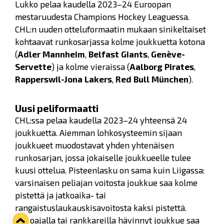
Lukko pelaa kaudella 2023–24 Euroopan
mestaruudesta Champions Hockey Leaguessa.
CHL:n uuden otteluformaatin mukaan sinikeltaiset
kohtaavat runkosarjassa kolme joukkuetta kotona
(
Adler Mannheim
,
Belfast Giants
,
Genève-
Servette
) ja kolme vieraissa (
Aalborg Pirates
,
Rapperswil-Jona Lakers
,
Red Bull München
).
Uusi peliformaatti
CHL:ssa pelaa kaudella 2023–24 yhteensä 24
joukkuetta. Aiemman lohkosysteemin sijaan
joukkueet muodostavat yhden yhtenäisen
runkosarjan, jossa jokaiselle joukkueelle tulee
kuusi ottelua. Pisteenlasku on sama kuin Liigassa:
varsinaisen peliajan voitosta joukkue saa kolme
pistettä ja jatkoaika- tai
rangaistuslaukauskisavoitosta kaksi pistettä.
Jatkoajalla tai rankkareilla hävinnyt joukkue saa