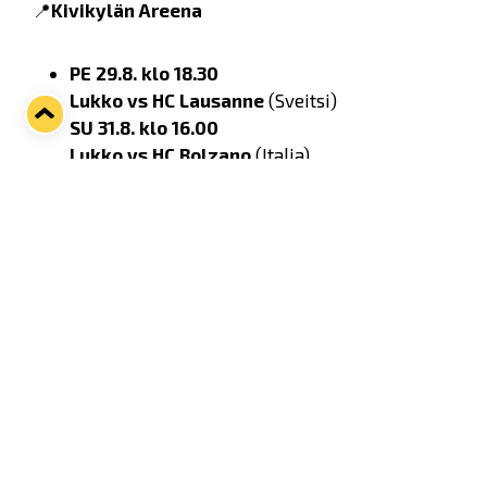
📍
Kivikylän Areena
PE 29.8. klo 18.30
Lukko vs HC Lausanne
(Sveitsi)
SU 31.8. klo 16.00
Lukko vs HC Bolzano
(Italia)
TI 7.10. klo 18.30
Lukko vs EV Zug
(Sveitsi)
LIPUT:
🎟
Liput CHL-kotiotteluihin:
Aikuiset:
10 € (kaikki katsomot)
Lapset 5–16 v:
5 € (kaikki katsomot)