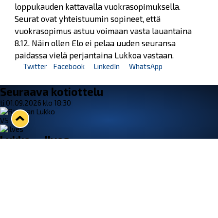
loppukauden kattavalla vuokrasopimuksella.
Seurat ovat yhteistuumin sopineet, että
vuokrasopimus astuu voimaan vasta lauantaina
8.12. Näin ollen Elo ei pelaa uuden seuransa
paidassa vielä perjantaina Lukkoa vastaan.
Twitter
Facebook
LinkedIn
WhatsApp
Seuraava kotiottelu
ti 01.09.2026 klo 18:30
VS
Lukko — Ilves
Osta liput
Tuoreimmat uutiset
33. Pitsiturnaus päätökseen – HPK nappasi Knypyl-pystin
Lue juttu »
Otteluliput juhlakaudelle 26–27 nyt myynnissä!
Lue juttu »