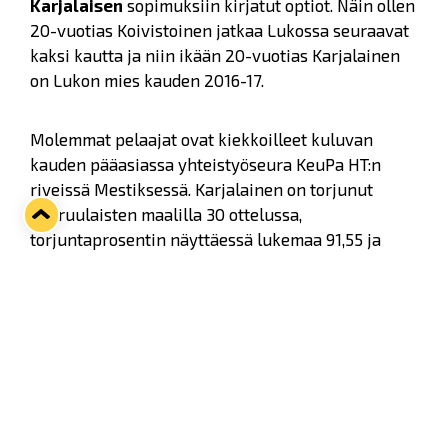
Karjalaisen
sopimuksiin kirjatut optiot. Näin ollen
20-vuotias Koivistoinen jatkaa Lukossa seuraavat
kaksi kautta ja niin ikään 20-vuotias Karjalainen
on Lukon mies kauden 2016-17.
Molemmat pelaajat ovat kiekkoilleet kuluvan
kauden pääasiassa yhteistyöseura KeuPa HT:n
riveissä Mestiksessä. Karjalainen on torjunut
keuruulaisten maalilla 30 ottelussa,
torjuntaprosentin näyttäessä lukemaa 91,55 ja
Koivistoisella on vyöllään 31 Mestis-ottelua tehoin
12+11=23.
188-senttiselle ja 80-kiloiselle
sotkamolaislähtöiselle Karjalaiselle on kertynyt
tällä kaudella tähän mennessä kuusi liigaottelua ja
yksi CHL-ottelu varamaalivahtina.