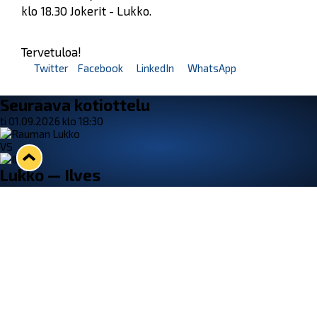
klo 18.30 Jokerit - Lukko.
Tervetuloa!
Twitter
Facebook
LinkedIn
WhatsApp
Seuraava kotiottelu
ti 01.09.2026 klo 18:30
VS
Lukko — Ilves
Osta liput
Tuoreimmat uutiset
33. Pitsiturnaus päätökseen – HPK nappasi Knypyl-pystin
Lue juttu »
Otteluliput juhlakaudelle 26–27 nyt myynnissä!
Lue juttu »
Kiekko-Espoo voittaa historian ensimmäisen naisten