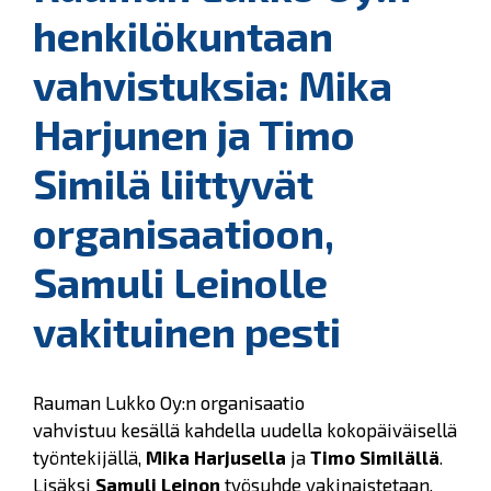
henkilökuntaan
vahvistuksia: Mika
Harjunen ja Timo
Similä liittyvät
organisaatioon,
Samuli Leinolle
vakituinen pesti
Rauman Lukko Oy:n organisaatio
vahvistuu kesällä kahdella uudella kokopäiväisellä
työntekijällä,
Mika Harjusella
ja
Timo Similällä
.
Lisäksi
Samuli Leinon
työsuhde vakinaistetaan.