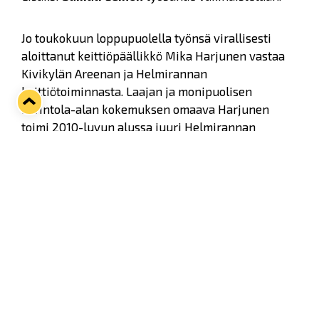
Jo toukokuun loppupuolella työnsä virallisesti
aloittanut keittiöpäällikkö Mika Harjunen
vastaa
Kivikylän Areenan ja Helmirannan
keittiötoiminnasta. Laajan ja monipuolisen
ravintola-alan kokemuksen omaava Harjunen
toimi 2010-luvun alussa juuri Helmirannan
ensimmäisenä keittiömestarina. Sen jälkeen hän
on työskennellyt mm. Olkiluodossa, UPM:llä sekä
monissa ravintoloissa ympäri Satakuntaa ja
Suomea.
Lukko on Harjuselle tuttu toimintaympäristö niin
työntekijänä kuin junioripelaajan isänä: Harjusen
Nuutti-poika pelaa ensi kaudellakin Lukon U18
SM-sarjajoukkueessa. Kiekkoilijan vanhempana ja
30 vuoden työkokemuksen ansiosta Harjunen