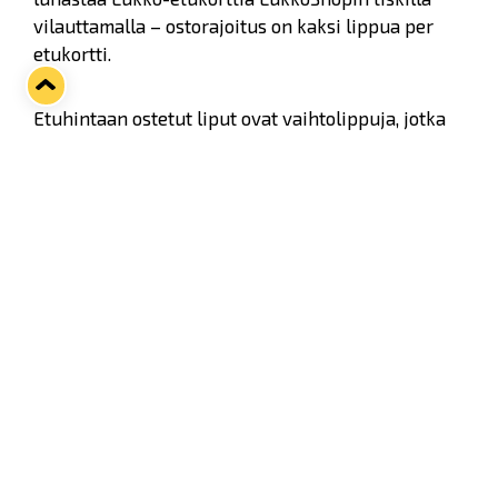
vilauttamalla – ostorajoitus on kaksi lippua per
etukortti.
Etuhintaan ostetut liput ovat vaihtolippuja, jotka
tulee vaihtaa haluamaansa näytöksen
istumapaikkalippuun Rauman teatterin
lipunmyynnin kautta numerosta
02 8376 9900
.
Katso esityskalenteri
Dingo-musikaalin
kotisivuilta
.
Lukon toimisto palvelee arkisin 10–15.30.
Tervetuloa!
Ainutlaatuinen Dingo-ilmiö saa oman
musikaalinsa Rauman kesäteatterissa kesällä