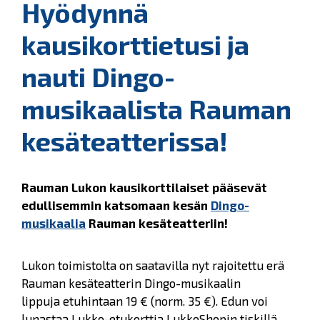
Hyödynnä
kausikorttietusi ja
nauti Dingo-
musikaalista Rauman
kesäteatterissa!
Rauman Lukon kausikorttilaiset pääsevät
edullisemmin katsomaan kesän
Dingo-
musikaalia
Rauman kesäteatteriin!
Lukon toimistolta on saatavilla nyt rajoitettu erä
Rauman kesäteatterin Dingo-musikaalin
lippuja etuhintaan 19 € (norm. 35 €). Edun voi
lunastaa Lukko-etukorttia LukkoShopin tiskillä