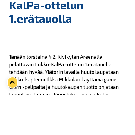
KalPa-ottelun
1.erätauolla
Tänään torstaina 4.2. Kivikylän Areenalla
pelattavan Lukko-KalPa -ottelun 1.erätauolla
tehdään hyvää. Ylätorin lavalla huutokaupataan
Lukko-kapteeni Ilkka Mikkolan käyttämä game
worn -pelipaita ja huutokaupan tuotto ohjataan
lyhentämättömänä Pieni teko – iso vaikutus –
hyväntekeväisyysviikon keräykseen.
Tervetuloa huutamaan ja tukemaan hyvää asiaa!