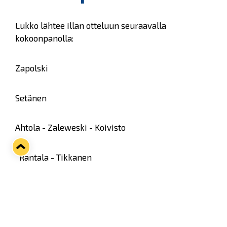
Lukko lähtee illan otteluun seuraavalla
kokoonpanolla:
Zapolski
Setänen
Ahtola - Zaleweski - Koivisto
Rantala - Tikkanen
Vahalahti - Uusikartano - Saarela
Mikkola - Honkaheimo