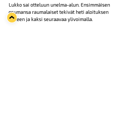
Lukko sai otteluun unelma-alun. Ensimmäisen
osumansa raumalaiset tekivät heti aloituksen
jälkeen ja kaksi seuraavaa ylivoimalla.
- Tuollaisen johtoaseman menettäminen on aina
raskas paikka, Vuori huokaisi.
Twitter
Facebook
LinkedIn
WhatsApp
Seuraava kotiottelu
pe 07.08.2026 klo 10:00
VS
Lukko — Ässät
Osta liput
Tuoreimmat uutiset
Kiekko-Espoo voittaa historian ensimmäisen naisten
Pitsiturnauksen
Lue juttu »