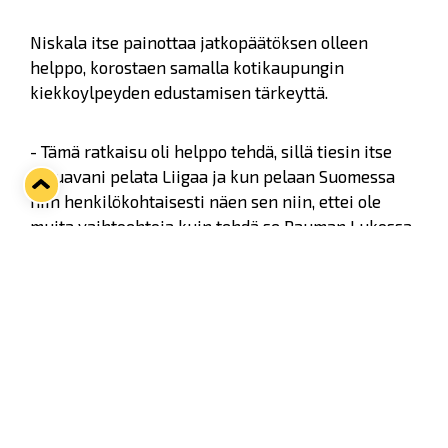
Niskala itse painottaa jatkopäätöksen olleen
helppo, korostaen samalla kotikaupungin
kiekkoylpeyden edustamisen tärkeyttä.
- Tämä ratkaisu oli helppo tehdä, sillä tiesin itse
haluavani pelata Liigaa ja kun pelaan Suomessa
niin henkilökohtaisesti näen sen niin, ettei ole
muita vaihtoehtoja kuin tehdä se Rauman Lukossa.
Ulkomaat eivät olleet tässä vaiheessa itselleni
mikään vaihtoehto. Halusin jatkaa pelaamista ja
Rauma on siihen tällä hetkellä ainoa oikea paikka,
Niskala sanoo.
35-vuotias puolustaja palasi pitkän
ulkomaankiertueen jälkeen kotiin kesällä 2014 ja
on edustanut siitä asti Lukkoa. Kuluvalla kaudella