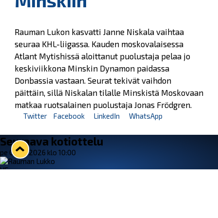
Minskiin
Rauman Lukon kasvatti Janne Niskala vaihtaa
seuraa KHL-liigassa. Kauden moskovalaisessa
Atlant Mytishissä aloittanut puolustaja pelaa jo
keskiviikkona Minskin Dynamon paidassa
Donbassia vastaan. Seurat tekivät vaihdon
päittäin, sillä Niskalan tilalle Minskistä Moskovaan
matkaa ruotsalainen puolustaja Jonas Frödgren.
Twitter
Facebook
LinkedIn
WhatsApp
Seuraava kotiottelu
pe 07.08.2026 klo 10:00
VS
Lukko — Ässät
Osta liput
Tuoreimmat uutiset