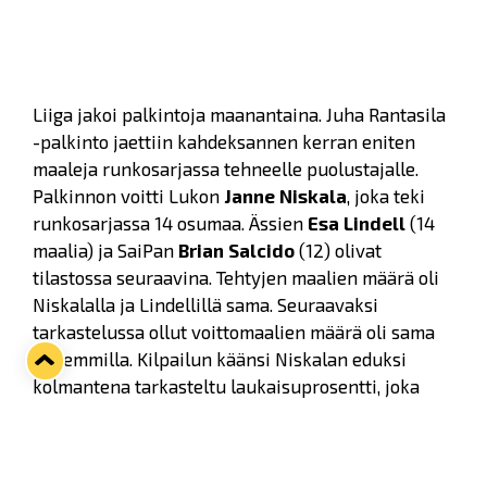
Liiga jakoi palkintoja maanantaina. Juha Rantasila
-palkinto jaettiin kahdeksannen kerran eniten
maaleja runkosarjassa tehneelle puolustajalle.
Palkinnon voitti Lukon
Janne Niskala
, joka teki
runkosarjassa 14 osumaa. Ässien
Esa Lindell
(14
maalia) ja SaiPan
Brian Salcido
(12) olivat
tilastossa seuraavina. Tehtyjen maalien määrä oli
Niskalalla ja Lindellillä sama. Seuraavaksi
tarkastelussa ollut voittomaalien määrä oli sama
molemmilla. Kilpailun käänsi Niskalan eduksi
kolmantena tarkasteltu laukaisuprosentti, joka
Niskalalla oli 5,1 ja Lindellillä 4,2 %.
Bluesin
Kim Hirschovits
palkittiin maanantaina