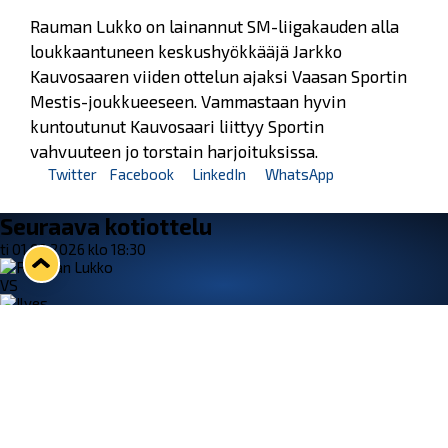
Rauman Lukko on lainannut SM-liigakauden alla
loukkaantuneen keskushyökkääjä Jarkko
Kauvosaaren viiden ottelun ajaksi Vaasan Sportin
Mestis-joukkueeseen. Vammastaan hyvin
kuntoutunut Kauvosaari liittyy Sportin
vahvuuteen jo torstain harjoituksissa.
Twitter
Facebook
LinkedIn
WhatsApp
Seuraava kotiottelu
ti 01.09.2026 klo 18:30
VS
Lukko — Ilves
Osta liput
Tuoreimmat uutiset
33. Pitsiturnaus päätökseen – HPK nappasi Knypyl-pystin
Lue juttu »