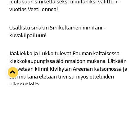
joulukuun sinikeltaiseksi minifaniksi valittu 7-
vuotias Veeti, onnea!
Osallistu sinäkin Sinikeltainen minifani -
kuvakilpailuun!
Jääkiekko ja Lukko tulevat Rauman kaltaisessa
kiekkokaupungissa äidinmaidon mukana. Lätkään
kasvetaan kiinni Kivikylän Areenan katsomossa ja
sen mukana eletään tiiviisti myös otteluiden
ulkopuolella.
Sinikeltaiset värit puetaan ylle matsiin, kouluun,
kaupungille ja kaikkialle. OP Länsi-Suomi haluaa
palkita joka kuukausi yhden tällaisen nuoren
sinikeltaisen kiekkokannattajan.