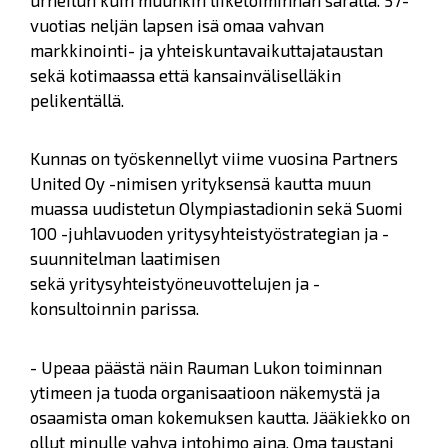
vuotias neljän lapsen isä omaa vahvan
markkinointi- ja yhteiskuntavaikuttajataustan
sekä kotimaassa että kansainväliselläkin
pelikentällä.
Kunnas on työskennellyt viime vuosina Partners
United Oy -nimisen yrityksensä kautta muun
muassa uudistetun Olympiastadionin sekä Suomi
100 -juhlavuoden yritysyhteistyöstrategian ja -
suunnitelman laatimisen
sekä yritysyhteistyöneuvottelujen ja -
konsultoinnin parissa.
- Upeaa päästä näin Rauman Lukon toiminnan
ytimeen ja tuoda organisaatioon näkemystä ja
osaamista oman kokemuksen kautta. Jääkiekko on
ollut minulle vahva intohimo aina. Oma taustani