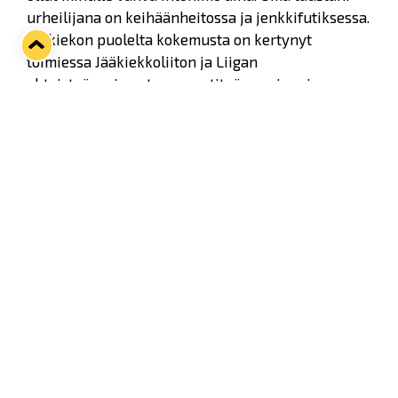
urheilijana on keihäänheitossa ja jenkkifutiksessa.
Jääkiekon puolelta kokemusta on kertynyt
toimiessa Jääkiekkoliiton ja Liigan
yhteistyösopimusten myyntityön parissa ja
valmennuspuolella lasten ja nuorten
valmennustoiminnasta. Lisäksi jo pikkupoikana
tuli kerättyä jääkiekkokortteja ja voitettua siihen
aikaan puisia Koho-mailoja täysillä korttikirjoilla,
Kunnas paljastaa.
Yhteisöllisyys ja perinteet tekivät
vaikutuksen
Kunnas on aiemmin myös toiminut Infront Finland
Oy:n varatoimitusjohtajana, Suomen Urheiluliiton
ja yleisurheilun vuoden 2005 MM-kisojen
markkinointijohtajana, yleisurheilun GP-kisojen