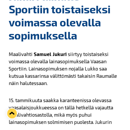
Sportiin toistaiseksi
voimassa olevalla
sopimuksella
Maalivahti
Samuel Jukuri
siirtyy toistaiseksi
voimassa olevalla lainasopimuksella Vaasan
Sportiin. Lainasopimuksen nojalla Lukko saa
kutsua kassarinsa välittömästi takaisin Raumalle
näin halutessaan.
15. tammikuuta saakka karanteenissa olevassa
vaasalaisjoukkueessa on tällä hetkellä vajautta
maalivahtiosastolla, mikä myös puhui
lainasopimuksen solmimisen puolesta. Jukurin
oma tila on onneksi sellainen, että pelaaminen ei