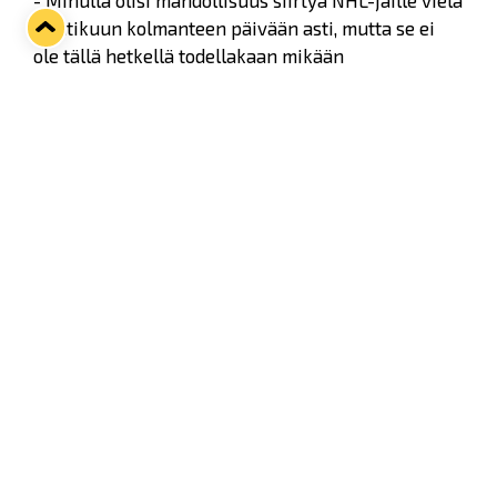
- Minulla olisi mahdollisuus siirtyä NHL-jäille vielä
huhtikuun kolmanteen päivään asti, mutta se ei
ole tällä hetkellä todellakaan mikään
ykkösprioriteetti. Minun ykkösjuttuni on tuoda
mestaruus Raumalle, Jurcina ilmoitti.
Twitter
Facebook
LinkedIn
WhatsApp
Seuraava kotiottelu
ti 01.09.2026 klo 18:30
VS
Lukko — Ilves
Osta liput
Tuoreimmat uutiset
33. Pitsiturnaus päätökseen – HPK nappasi Knypyl-pystin
Lue juttu »
Otteluliput juhlakaudelle 26–27 nyt myynnissä!
Lue juttu »