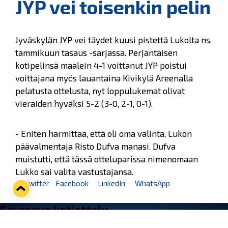
JYP vei toisenkin pelin
Jyväskylän JYP vei täydet kuusi pistettä Lukolta ns.
tammikuun tasaus -sarjassa. Perjantaisen
kotipelinsä maalein 4-1 voittanut JYP poistui
voittajana myös lauantaina Kivikylä Areenalla
pelatusta ottelusta, nyt loppulukemat olivat
vieraiden hyväksi 5-2 (3-0, 2-1, 0-1).
- Eniten harmittaa, että oli oma valinta, Lukon
päävalmentaja Risto Dufva manasi. Dufva
muistutti, että tässä otteluparissa nimenomaan
Lukko sai valita vastustajansa.
Twitter
Facebook
LinkedIn
WhatsApp
Seuraava kotiottelu
pe 07.08.2026 klo 10:00