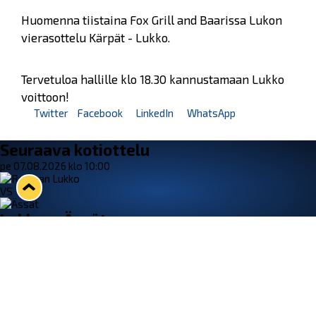
Huomenna tiistaina Fox Grill and Baarissa Lukon
vierasottelu Kärpät - Lukko.
Tervetuloa hallille klo 18.30 kannustamaan Lukko
voittoon!
Twitter
Facebook
LinkedIn
WhatsApp
Seuraava kotiottelu
pe 07.08.2026 klo 10:00
VS
Lukko — Ässät
Osta liput
Tuoreimmat uutiset
Kiekko-Espoo voittaa historian ensimmäisen naisten
Pitsiturnauksen
Lue juttu »