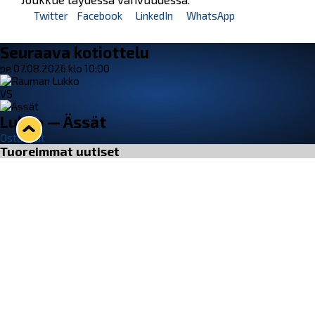
Twitter
Facebook
LinkedIn
WhatsApp
Seuraava kotiottelu
pe 07.08.2026 klo 10:00
VS
Lukko — Ässät
Osta liput
Tuoreimmat uutiset
33. Pitsiturnaus päätökseen – HPK nappasi Knypyl-pystin
Lue juttu »
Otteluliput juhlakaudelle 26–27 nyt myynnissä!
Lue juttu »
Kiekko-Espoo voittaa historian ensimmäisen naisten
Pitsiturnauksen
Lue juttu »
Pitsiturnauksen päiväliput on loppuunmyyty – Pitsitunnelmaan