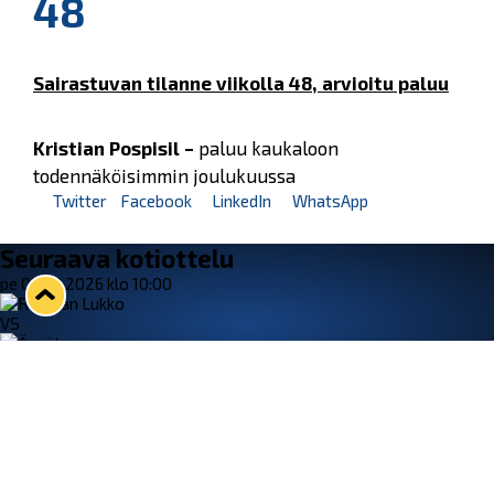
48
Sairastuvan tilanne viikolla 48, arvioitu paluu
Kristian Pospisil –
paluu kaukaloon
todennäköisimmin joulukuussa
Twitter
Facebook
LinkedIn
WhatsApp
Seuraava kotiottelu
pe 07.08.2026 klo 10:00
VS
Lukko — Ässät
Osta liput
Tuoreimmat uutiset
33. Pitsiturnaus päätökseen – HPK nappasi Knypyl-pystin
Lue juttu »