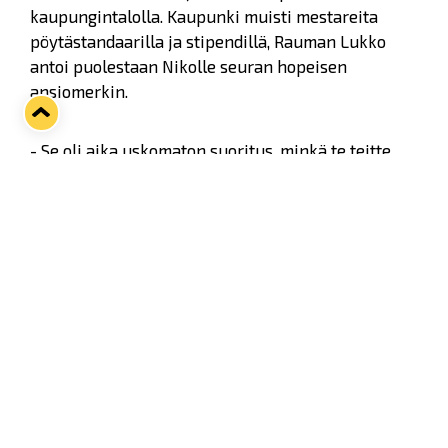
kaupungintalolla. Kaupunki muisti mestareita
pöytästandaarilla ja stipendillä, Rauman Lukko
antoi puolestaan Nikolle seuran hopeisen
ansiomerkin.
- Se oli aika uskomaton suoritus, minkä te teitte.
Henki meinasi topata moneen kertaa, kun seurasi
finaaliottelua kotikatsomossa,
kaupunginvaltuuston puheenjohtaja Hanna Marva
hehkutti.
Twitter
Facebook
LinkedIn
WhatsApp
Seuraava kotiottelu
pe 07.08.2026 klo 10:00
VS
Lukko — Ässät
Osta liput