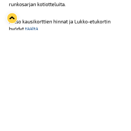
runkosarjan kotiotteluita.
Katso kausikorttien hinnat ja Lukko-etukortin
hyödyt
täältä
.
Nuorisokausikortti
Kauden 2020-21 Rauman Lukon runkosarjan
kotiotteluihin on nyt mahdollista hankkia
nuorisoseisomakausikortti kampanjahintaan
60€/kpl. Nuorisokausikortti on tarkoitettu 5-16 -
vuotiaille (nuoren on ostohetkellä oltava alle 17-
vuotias). Kortti on kuvallinen ja henkilökohtainen.
Kortin voi ostaa Lukon toimistolta osoitteesta
Kuninkaankatu 3, 26100 Rauma. Toimisto on auki