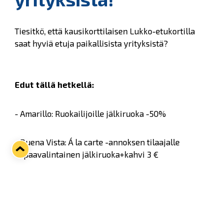
Tiesitkö, että kausikorttilaisen Lukko-etukortilla
saat hyviä etuja paikallisista yrityksistä?
Edut tällä hetkellä:
- Amarillo: Ruokailijoille jälkiruoka -50%
- Buena Vista: Á la carte -annoksen tilaajalle
vapaavalintainen jälkiruoka+kahvi 3 €
- Foster's (Kivikylän Areena): 1€:n alennus
Ravintola Foster'sin lounaasta