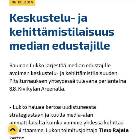
06.08.2014
Keskustelu- ja
kehittämistilaisuus
median edustajille
Rauman Lukko järjestää median edustajille
avoimen keskustelu- ja kehittämistilaisuuden
Pitsiturnauksen yhteydessä tulevana perjantaina
8.8. Kivikylän Areenalla.
- Lukko haluaa kertoa uudistuneesta
strategiastaan ja kuulla media-alan
ammattilaisilta kuinka voimme yhdessä kehittää
toimintaamme, Lukon toimitusjohtaja
Timo Rajala
kertoo.