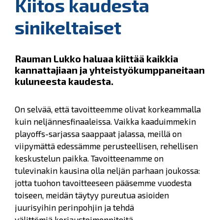
Kiitos kaudesta
sinikeltaiset
Rauman Lukko haluaa kiittää kaikkia
kannattajiaan ja yhteistyökumppaneitaan
kuluneesta kaudesta.
On selvää, että tavoitteemme olivat korkeammalla
kuin neljännesfinaaleissa. Vaikka kaaduimmekin
playoffs-sarjassa saappaat jalassa, meillä on
viipymättä edessämme perusteellisen, rehellisen
keskustelun paikka. Tavoitteenamme on
tulevinakin kausina olla neljän parhaan joukossa:
jotta tuohon tavoitteeseen pääsemme vuodesta
toiseen, meidän täytyy pureutua asioiden
juurisyihin perinpohjin ja tehdä
välittömiä korjaustoimenpiteitä.