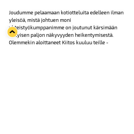
Joudumme pelaamaan kotiotteluita edelleen ilman
yleisöä, mistä johtuen moni
yhteistyökumppanimme on joutunut kärsimään
erityisen paljon näkyvyyden heikentymisestä.
Olemmekin aloittaneet Kiitos kuuluu teille -
kampanjan jossa annamme erityiskiitoksen
kaikille niille yhteistyökumppaneille, joilta löytyy
mainospaikka Kivikylän Areenan sijainneilta, jotka
eivät näy television välityksellä.
Haluamme, että jokainen yhteistyökumppanimme
tietää, kuinka suuresti arvostamme tukijoitamme.
Haluamme, että poikkeusaikoinakin Lukon
tukeminen herättää ylpeyttä ja yhteisöllisyyden
henkeä. Meille on kunnia-asia kantaa
oma kortemme kekoon