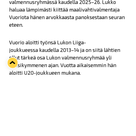
valmennusryhmässä kaudella 2025–26. Lukko
haluaa lämpimästi kiittää maalivahtivalmentaja
Vuoriota hänen arvokkaasta panoksestaan seuran
eteen.
Vuorio aloitti työnsä Lukon Liiga-
joukkueessa kaudella 2013–14 ja on siitä lähtien
ollut tärkeä osa Lukon valmennusryhmää yli
vuosikymmenen ajan. Vuotta aikaisemmin hän
aloitti U20-joukkueen mukana.
– Iso kiitos Mikulle kaikista näistä vuosista. Miku
on tehnyt ansiokasta työtä liigajoukkueen
maalivahtien kanssa, mutta myös koko seuran
maalivahtipolun eteen. Hän on ollut erittäin
ahkera ja pidetty työntekijä, Lukon
urheilujohtaja
Kalle Sahlstedt
kiittelee