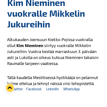
Kim Nieminen
vuokralle Mikkelin
Jukureihin
Alkukauden Joensuun Kiekko-Pojissa vuokralla
ollut
Kim Nieminen
siirtyy vuokralle Mikkelin
Jukureihin. Vuokra kestää marraskuun 3. päivään
asti ja Lukolla on oikeus kutsua Nieminen takaisin
Raumalle tarpeen vaatiessa.
Tällä kaudella Mestiksessä hyökkääjä on pelannut
kolme ottelua ja tehnyt näissä viisi tehopistettä.
Twitter
Facebook
LinkedIn
WhatsApp
Seuraava kotiottelu
ti 01.09.2026 klo 18:30