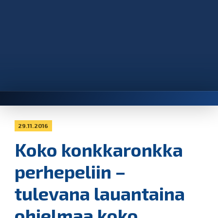
29.11.2016
Koko konkkaronkka
perhepeliin –
tulevana lauantaina
ohjelmaa koko