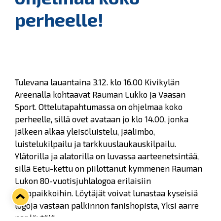
perheelle!
Tulevana lauantaina 3.12. klo 16.00 Kivikylän
Areenalla kohtaavat Rauman Lukko ja Vaasan
Sport. Ottelutapahtumassa on ohjelmaa koko
perheelle, sillä ovet avataan jo klo 14.00, jonka
jälkeen alkaa yleisöluistelu, jäälimbo,
luistelukilpailu ja tarkkuuslaukauskilpailu.
Ylätorilla ja alatorilla on luvassa aarteenetsintää,
sillä Eetu-kettu on piilottanut kymmenen Rauman
Lukon 80-vuotisjuhlalogoa erilaisiin
piilopaikkoihin. Löytäjät voivat lunastaa kyseisiä
logoja vastaan palkinnon fanishopista, Yksi aarre
per löytäjä.