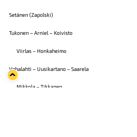
Setänen (Zapolski)
Tukonen – Arniel – Koivisto
Viirlas – Honkaheimo
Vahalahti – Uusikartano – Saarela
Mikkola – Tikkanen
Keränen – Jasu – Ahtola
Tommila – Jaatinen