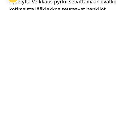
Kyselyllä Veikkaus pyrkii selvittämään ovatko
kotimaista jääkiekkoa seuraavat henkilöt
havainneet viime aikoina Veikkauksen
edunsaajuudesta kertovaa viestintää sekä sitä
miten hyvin Veikkauksen tuoton eli
veikkausvoittovarojen käyttöä tunnetaan.
Veikkaus tekee lyhyen jatkokyselyn ennen joulua.
Yhteystietonsa kyselyyn jättäneiden kesken
Veikkaus arpoo 5 x 2 lipun pakettia
vapaavalintaisen liigajoukkueen otteluun.
Yhteystietoja ei käytetä muuhun tarkoitukseen.
Osallistu kyselyyn
TÄÄLLÄ
.