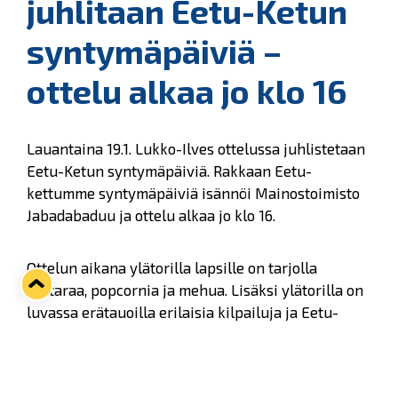
juhlitaan Eetu-Ketun
syntymäpäiviä –
ottelu alkaa jo klo 16
Lauantaina 19.1. Lukko-Ilves ottelussa juhlistetaan
Eetu-Ketun syntymäpäiviä. Rakkaan Eetu-
kettumme syntymäpäiviä isännöi Mainostoimisto
Jabadabaduu ja ottelu alkaa jo klo 16.
Ottelun aikana ylätorilla lapsille on tarjolla
hattaraa, popcornia ja mehua. Lisäksi ylätorilla on
luvassa erätauoilla erilaisia kilpailuja ja Eetu-
Ketun synttäritanssit.
Tervetuloa!