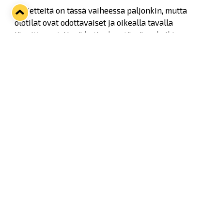
- Mietteitä on tässä vaiheessa paljonkin, mutta
olotilat ovat odottavaiset ja oikealla tavalla
jännittyneet. Hyvä kutinahan tässä on kaikin
puolin, kaikki haluavat päästä jo pelaamaan ja
katsomaan missä me tällä hetkellä oikeasti
menemme, Virta kertoo.
- Meillä on nyt tässä ensimmäiset sellaiset
harjoitukset, jossa on mukana kaikki ne jätkät,
joilla me lähdemme pelaamaan. Matka on vasta
alussa, mutta se miten nämä jätkät sitoutuvat,
tekevät hommia ja ovat tässä mukana vaikuttaa
kaikin puolin hyvältä.
Virta painottaa, että joukkue tarvitsee erilaisia
yhteisiä kokemuksia oikeassa mittasuhteessa.