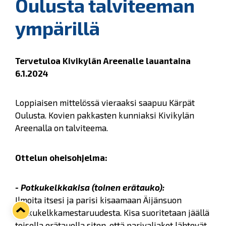
Oulusta talviteeman
ympärillä
Tervetuloa Kivikylän Areenalle lauantaina
6.1.2024
Loppiaisen mittelössä vieraaksi saapuu Kärpät
Oulusta. Kovien pakkasten kunniaksi Kivikylän
Areenalla on talviteema.
Ottelun oheisohjelma:
- Potkukelkkakisa (toinen erätauko):
Ilmoita itsesi ja parisi kisaamaan Äijänsuon
potkukelkkamestaruudesta. Kisa suoritetaan jäällä
toisella erätauolla siten, että parivaljakot lähtevät