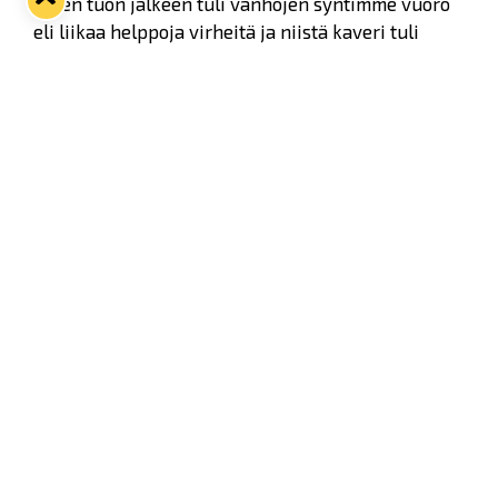
sitten tuon jälkeen tuli vanhojen syntimme vuoro
eli liikaa helppoja virheitä ja niistä kaveri tuli
tasoihin, valmentaja Timo Saarikoski sanaili.
Twitter
Facebook
LinkedIn
WhatsApp
Seuraava kotiottelu
ti 01.09.2026 klo 18:30
VS
Lukko — Ilves
Osta liput
Tuoreimmat uutiset
33. Pitsiturnaus päätökseen – HPK nappasi Knypyl-pystin
Lue juttu »
Otteluliput juhlakaudelle 26–27 nyt myynnissä!
Lue juttu »
Kiekko-Espoo voittaa historian ensimmäisen naisten
Pitsiturnauksen