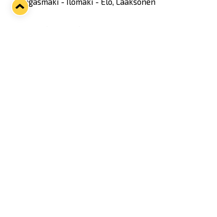
Kangasmäki - Ilomäki - Elo, Laaksonen
Nielsen (Vehanen)
Twitter
Facebook
LinkedIn
WhatsApp
Seuraava kotiottelu
pe 07.08.2026 klo 10:00
VS
Lukko — Ässät
Osta liput
Tuoreimmat uutiset
Kiekko-Espoo voittaa historian ensimmäisen naisten
Pitsiturnauksen
Lue juttu »
Pitsiturnauksen päiväliput on loppuunmyyty – Pitsitunnelmaan
pääset myös Marina Vistan terassilla
Lue juttu »