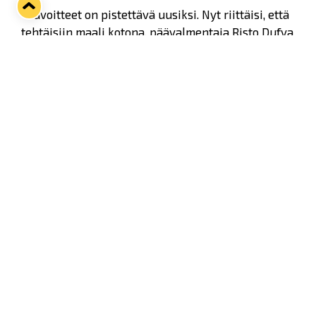
- Tavoitteet on pistettävä uusiksi. Nyt riittäisi, että
tehtäisiin maali kotona, päävalmentaja Risto Dufva
sanoi.
Twitter
Facebook
LinkedIn
WhatsApp
Seuraava kotiottelu
ti 01.09.2026 klo 18:30
VS
Lukko — Ilves
Osta liput
Tuoreimmat uutiset
33. Pitsiturnaus päätökseen – HPK nappasi Knypyl-pystin
Lue juttu »
Otteluliput juhlakaudelle 26–27 nyt myynnissä!
Lue juttu »
Kiekko-Espoo voittaa historian ensimmäisen naisten