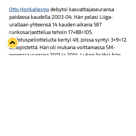
Otto Honkaheimo
debytoi kasvattajaseuransa
paidassa kaudella 2003-04. Hän pelasi Liiga-
urallaan yhteensä 14 kauden aikana 587
runkosarjaottelua tehoin 17+88=105.
Pudotuspeliotteluita kertyi 49, joissa syntyi 3+9=12
tehopistettä. Hän oli mukana voittamassa SM-
pronssia vuosina 2011 ja 2014. Lukon lisäksi hän
edusti kotimaan pääsarjassa HIFK:ta, HPK:ta,
KalPaa, ja Sportia.
Honkaheimo on pelannut kuudenneksi eniten
otteluita Rauman Lukon paidassa (488). Useammin
sinikeltaisia ovat edustaneet vain Erik Hämäläinen
(681), Jarmo Kuusisto (661), Toni Koivisto (551,
aktiivipelaaja), Pasi Saarela (533) ja Matti Forss
(501).