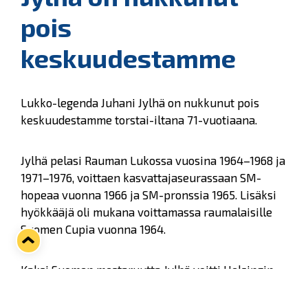
pois
keskuudestamme
Lukko-legenda Juhani Jylhä on nukkunut pois
keskuudestamme torstai-iltana 71-vuotiaana.
Jylhä pelasi Rauman Lukossa vuosina 1964–1968 ja
1971–1976, voittaen kasvattajaseurassaan SM-
hopeaa vuonna 1966 ja SM-pronssia 1965. Lisäksi
hyökkääjä oli mukana voittamassa raumalaisille
Suomen Cupia vuonna 1964.
Kaksi Suomen mestaruutta Jylhä voitti Helsingin
IFK:ssa vuosina 1969 ja 1970. Suomea hän edusti
MM-kisoissa vuosina 1966 ja 1969.